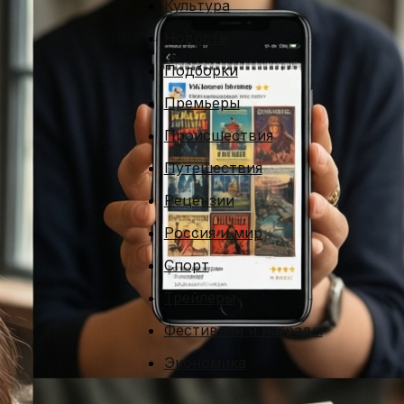
Культура
Новости
Подборки
Премьеры
Происшествия
Путешествия
Рецензии
Россия и мир
Спорт
Трейлеры
Фестивали и награды
Экономика