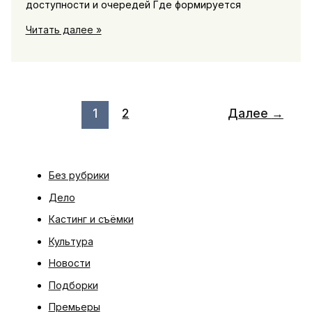
доступности и очередей Где формируется
Здравоохранение:
Читать далее »
очереди
и
доступность
врачей,
новые
1
2
Далее
→
отделения
и
оснащение
больниц
Без рубрики
Дело
Кастинг и съёмки
Культура
Новости
Подборки
Премьеры