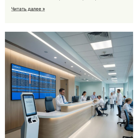
Интервью
Читать далее »
дня:
мнение
эксперта
о
ключевой
теме
недели
в
регионе