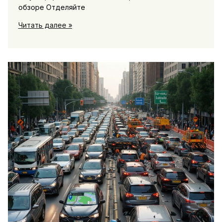
обзоре Отделяйте
Образование:
Читать далее »
новости
школ
и
вузов
о
ремонтах,
питании,
безопасности
и
экзаменах