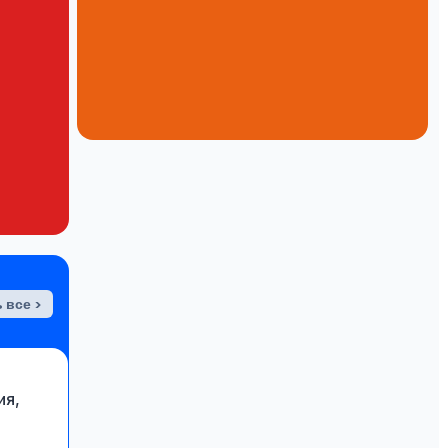
 все >
ия,