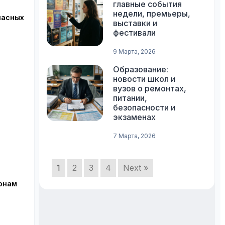
главные события
недели, премьеры,
пасных
выставки и
фестивали
9 Марта, 2026
Образование:
новости школ и
вузов о ремонтах,
питании,
безопасности и
экзаменах
7 Марта, 2026
1
2
3
4
Next »
йонам
я