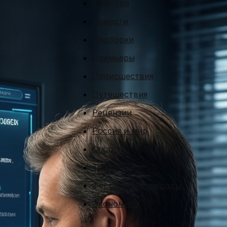
Культура
Новости
Подборки
Премьеры
Происшествия
Путешествия
Рецензии
Россия и мир
Спорт
Трейлеры
Фестивали и награды
Экономика