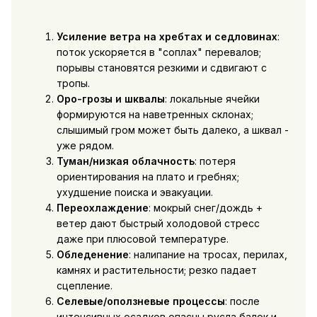
Усиление ветра на хребтах и седловинах
:
поток ускоряется в "соплах" перевалов;
порывы становятся резкими и сдвигают с
тропы.
Оро-грозы и шквалы
: локальные ячейки
формируются на наветренных склонах;
слышимый гром может быть далеко, а шквал -
уже рядом.
Туман/низкая облачность
: потеря
ориентирования на плато и гребнях;
ухудшение поиска и эвакуации.
Переохлаждение
: мокрый снег/дождь +
ветер дают быстрый холодовой стресс
даже при плюсовой температуре.
Обледенение
: налипание на тросах, перилах,
камнях и растительности; резко падает
сцепление.
Селевые/оползневые процессы
: после
интенсивных осадков опасны русла балок и