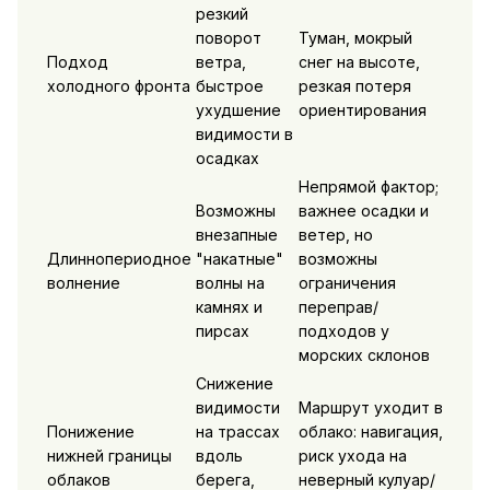
резкий
поворот
Туман, мокрый
Подход
ветра,
снег на высоте,
холодного фронта
быстрое
резкая потеря
ухудшение
ориентирования
видимости в
осадках
Непрямой фактор;
Возможны
важнее осадки и
внезапные
ветер, но
Длиннопериодное
"накатные"
возможны
волнение
волны на
ограничения
камнях и
переправ/
пирсах
подходов у
морских склонов
Снижение
видимости
Маршрут уходит в
Понижение
на трассах
облако: навигация,
нижней границы
вдоль
риск ухода на
облаков
берега,
неверный кулуар/