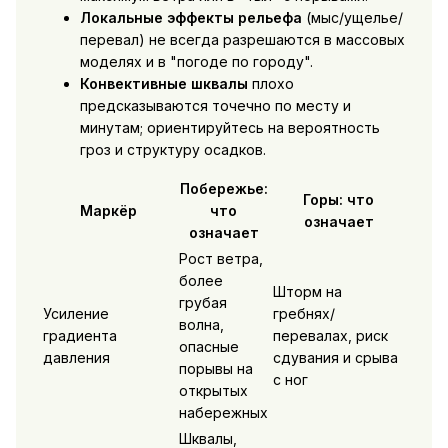
Локальные эффекты рельефа
(мыс/ущелье/
перевал) не всегда разрешаются в массовых
моделях и в "погоде по городу".
Конвективные шквалы
плохо
предсказываются точечно по месту и
минутам; ориентируйтесь на вероятность
гроз и структуру осадков.
Побережье:
Горы: что
Маркёр
что
означает
означает
Рост ветра,
более
Шторм на
грубая
Усиление
гребнях/
волна,
градиента
перевалах, риск
опасные
давления
сдувания и срыва
порывы на
с ног
открытых
набережных
Шквалы,