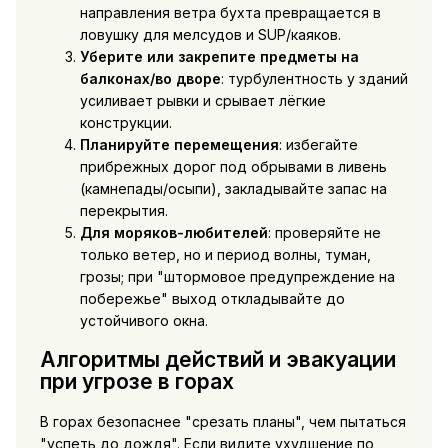
направления ветра бухта превращается в
ловушку для мелсудов и SUP/каяков.
Уберите или закрепите предметы на
балконах/во дворе
: турбулентность у зданий
усиливает рывки и срывает лёгкие
конструкции.
Планируйте перемещения
: избегайте
прибрежных дорог под обрывами в ливень
(камнепады/осыпи), закладывайте запас на
перекрытия.
Для моряков-любителей
: проверяйте не
только ветер, но и период волны, туман,
грозы; при "штормовое предупреждение на
побережье" выход откладывайте до
устойчивого окна.
Алгоритмы действий и эвакуации
при угрозе в горах
В горах безопаснее "срезать планы", чем пытаться
"успеть до дождя". Если видите ухудшение по