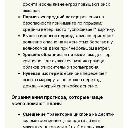
фронта и зоны ливней/гроз повышают риск
шквалов.
Порывы vs средний ветер
: решения по
безопасности принимайте по порывам;
средний ветер часто "успокаивает" картину.
Высота волны и период
: длиннопериодное
волнение опасно на каменистых берегах и у
волноломов даже при "небольшом ветре".
Уровень облачности по высотам
: для гор
критично, где окажется нижняя граница
облаков относительно тропы/гребня.
Нулевая изотерма
: если она пересекает
высоты маршрута, возможен переход
дождь→мокрый снег→обледенение.
Ограничения прогноза, которые чаще
всего ломают планы
Смещение траектории циклона
на десятки
километров меняет, попадёте ли вы в
максимум ветра или в "тыл" с порывами.