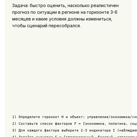
Задача: быстро оценить, насколько реалистичен
прогноз по ситуации в регионе на горизонте 3-6
месяцев и какие условия должны измениться,
чтобы сценарий пересобрался.
1) Определите горизонт H и объект: управление/экономика/соц
2) Составьте список факторов F = {экономика, политика, соци
3) Для каждого фактора выберите 2-3 индикатора I (наблюдаем
4) Задайте сценарии S = {оптимистичный, базовый, стрессовый