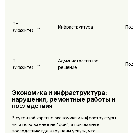
T−...
...
Инфраструктура
...
По
(укажите)
T−...
Административное
...
...
По
(укажите)
решение
Экономика и инфраструктура:
нарушения, ремонтные работы и
последствия
В суточной картине экономики и инфраструктуры
читателю важнее не "фон", а прикладные
последствия: где нарушены услуги, что