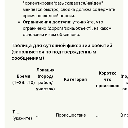
"ориентировка/разыскивается/найден"
меняется быстро; сводка должна содержать
время последней версии.
Ограничения доступа:
уточняйте, что
ограничено (дорога/зона/объект), на каком
основании и кем объявлено.
Таблица для суточной фиксации событий
(заполняется по подтвержденным
сообщениям)
Локация
Коротко
Время
(город/
(по
Категория
что
(T−24...T0)
район/
в
произошло
участок)
оп
T−...
...
Происшествие
...
В п
(укажите)