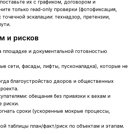
поставьте их с графиком, договором и
ите только read-only проверки (фотофиксация,
к точечной эскалации: технадзор, претензии,
ути.
м и рисков
а площадке и документальной готовностью
е сети, фасады, лифты, пусконаладка), которые не
огда
благоустройство дворов и общественных
роекта.
пателями: обещания без привязки к вехам и
 риски.
огнать сроки (ускоренные мокрые процессы,
ой таблицы план/факт/риск по объектам и этапам.