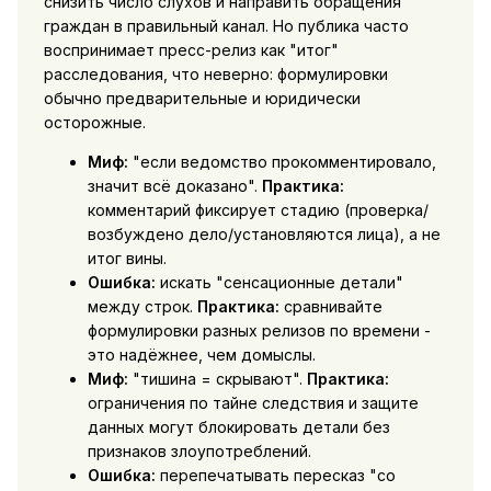
снизить число слухов и направить обращения
граждан в правильный канал. Но публика часто
воспринимает пресс-релиз как "итог"
расследования, что неверно: формулировки
обычно предварительные и юридически
осторожные.
Миф:
"если ведомство прокомментировало,
значит всё доказано".
Практика:
комментарий фиксирует стадию (проверка/
возбуждено дело/установляются лица), а не
итог вины.
Ошибка:
искать "сенсационные детали"
между строк.
Практика:
сравнивайте
формулировки разных релизов по времени -
это надёжнее, чем домыслы.
Миф:
"тишина = скрывают".
Практика:
ограничения по тайне следствия и защите
данных могут блокировать детали без
признаков злоупотреблений.
Ошибка:
перепечатывать пересказ "со