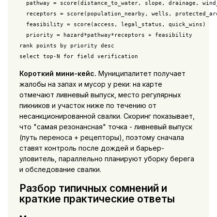
  pathway = score(distance_to_water, slope, drainage, wind_
  receptors = score(population_nearby, wells, protected_are
  feasibility = score(access, legal_status, quick_wins)

  priority = hazard*pathway*receptors + feasibility

rank points by priority desc

select top-N for field verification
Короткий мини-кейс.
Муниципалитет получает
жалобы на запах и мусор у реки: на карте
отмечают ливневый выпуск, место регулярных
пикников и участок ниже по течению от
несанкционированной свалки. Скоринг показывает,
что "самая резонансная" точка - ливневый выпуск
(путь переноса + рецепторы), поэтому сначала
ставят контроль после дождей и барьер-
уловитель, параллельно планируют уборку берега
и обследование свалки.
Разбор типичных сомнений и
краткие практические ответы