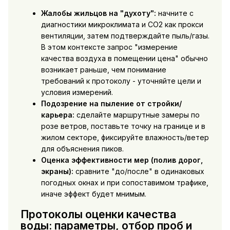
Жалобы жильцов на "духоту":
начните с
диагностики микроклимата и CO2 как прокси
вентиляции, затем подтверждайте пыль/газы.
В этом контексте запрос "измерение
качества воздуха в помещении цена" обычно
возникает раньше, чем понимание
требований к протоколу - уточняйте цели и
условия измерений.
Подозрение на пыление от стройки/
карьера:
сделайте маршрутные замеры по
розе ветров, поставьте точку на границе и в
жилом секторе, фиксируйте влажность/ветер
для объяснения пиков.
Оценка эффективности мер (полив дорог,
экраны):
сравните "до/после" в одинаковых
погодных окнах и при сопоставимом трафике,
иначе эффект будет мнимым.
Протоколы оценки качества
воды: параметры, отбор проб и