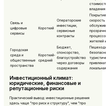
стоимост
владения
Покрытие
Операторские
скорость
Связь и
инвестиции,
обслужив
цифровые
Короткий
сервисные
прозрачн
сервисы
контракты
процессо
жителей и
Бюджет,
Пешеходн
Городская
спонсорство,
безопасн
среда и
Короткий-
благоустройство
туристич
общественные
средний
через договоры
привлека
пространства
содержания
локальна
Инвестиционный климат:
юридические, финансовые и
репутационные риски
Практический вывод: инвестиционные решения
здесь чаще "про риск и структуру", чем "про