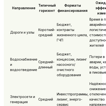
Ожид
Типичный
Форматы
Направление
эффек
горизонт
финансирования
изме
Время в п
Бюджет,
аварийно
Короткий-
контракты
логистич
Дороги и узлы
средний
жизненного цикла,
стоимост
ГЧП
доступно
жителей
Бюджет,
Потери в 
Водоснабжение
концессии, лизинг
Средний-
аварии, к
и
насосного/
длинный
воды, ус
водоотведение
очистного
в пиковы
оборудования
Надёжнос
снижение
Инвестпрограммы,
отключен
Электросети и
Средний
лизинг, энерго-
качество
генерация
сервис
напряжен