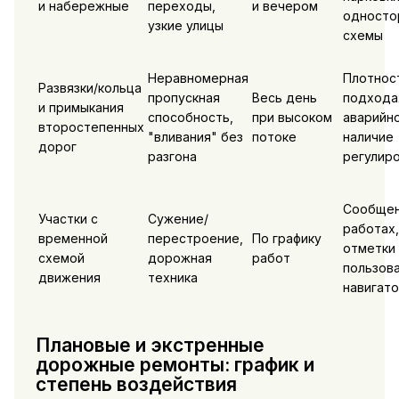
и набережные
переходы,
и вечером
односто
узкие улицы
схемы
Неравномерная
Плотнос
Развязки/кольца
пропускная
Весь день
подхода
и примыкания
способность,
при высоком
аварийно
второстепенных
"вливания" без
потоке
наличие
дорог
разгона
регулир
Сообщен
Участки с
Сужение/
работах,
временной
перестроение,
По графику
отметки
схемой
дорожная
работ
пользов
движения
техника
навигат
Плановые и экстренные
дорожные ремонты: график и
степень воздействия