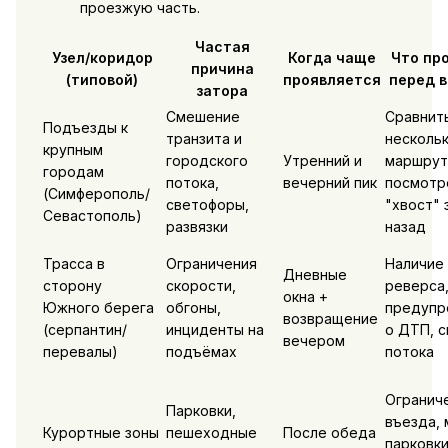
проезжую часть.
Частая
Узел/коридор
Когда чаще
Что пр
причина
(типовой)
проявляется
перед 
затора
Смешение
Сравнить
Подъезды к
транзита и
несколь
крупным
городского
Утренний и
маршрут
городам
потока,
вечерний пик
посмотр
(Симферополь/
светофоры,
"хвост" 
Севастополь)
развязки
назад
Трасса в
Ограничения
Наличие 
Дневные
сторону
скорости,
реверса
окна +
Южного берега
обгоны,
предупр
возвращение
(серпантин/
инциденты на
о ДТП, 
вечером
перевалы)
подъёмах
потока
Огранич
Парковки,
въезда, 
Курортные зоны
пешеходные
После обеда
парковки