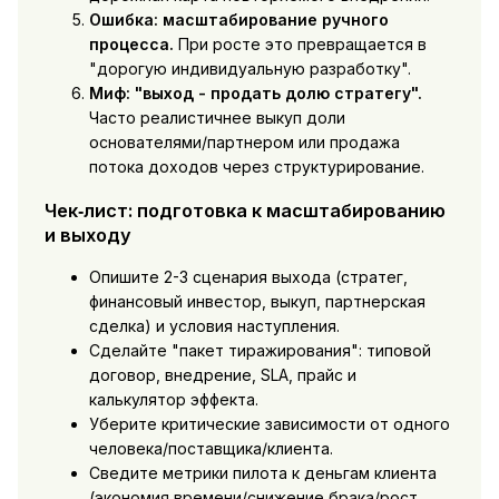
Ошибка: масштабирование ручного
процесса.
При росте это превращается в
"дорогую индивидуальную разработку".
Миф: "выход - продать долю стратегу".
Часто реалистичнее выкуп доли
основателями/партнером или продажа
потока доходов через структурирование.
Чек‑лист: подготовка к масштабированию
и выходу
Опишите 2-3 сценария выхода (стратег,
финансовый инвестор, выкуп, партнерская
сделка) и условия наступления.
Сделайте "пакет тиражирования": типовой
договор, внедрение, SLA, прайс и
калькулятор эффекта.
Уберите критические зависимости от одного
человека/поставщика/клиента.
Сведите метрики пилота к деньгам клиента
(экономия времени/снижение брака/рост