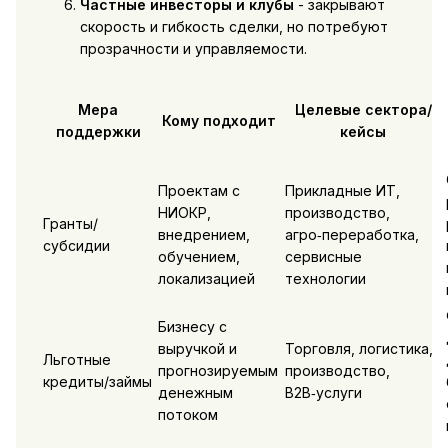
Частные инвесторы и клубы
- закрывают
скорость и гибкость сделки, но потребуют
прозрачности и управляемости.
Мера
Целевые сектора/
Кому подходит
поддержки
кейсы
Проектам с
Прикладные ИТ,
НИОКР,
производство,
Гранты/
внедрением,
агро‑переработка,
субсидии
обучением,
сервисные
локализацией
технологии
Бизнесу с
выручкой и
Торговля, логистика,
Льготные
прогнозируемым
производство,
кредиты/займы
денежным
B2B‑услуги
потоком