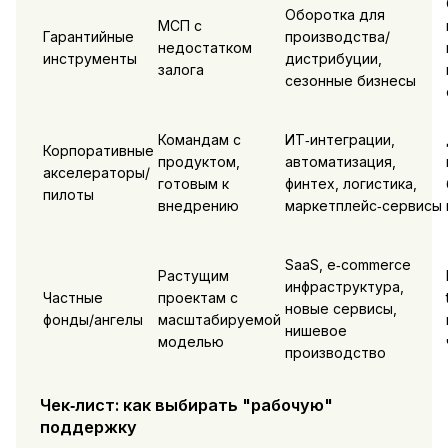
Оборотка для
МСП с
Гарантийные
производства/
недостатком
инструменты
дистрибуции,
залога
сезонные бизнесы
Командам с
ИТ‑интеграции,
Корпоративные
продуктом,
автоматизация,
акселераторы/
готовым к
финтех, логистика,
пилоты
внедрению
маркетплейс‑сервисы
SaaS, e‑commerce
Растущим
инфраструктура,
Частные
проектам с
новые сервисы,
фонды/ангелы
масштабируемой
нишевое
моделью
производство
Чек‑лист: как выбирать "рабочую"
поддержку