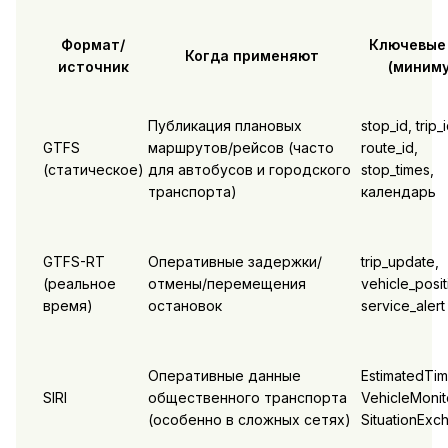
Формат/
Ключевые
Когда применяют
источник
(миним
Публикация плановых
stop_id, trip_i
GTFS
маршрутов/рейсов (часто
route_id,
(статическое)
для автобусов и городского
stop_times,
транспорта)
календарь
GTFS-RT
Оперативные задержки/
trip_update,
(реальное
отмены/перемещения
vehicle_posit
время)
остановок
service_alert
Оперативные данные
EstimatedTim
SIRI
общественного транспорта
VehicleMonit
(особенно в сложных сетях)
SituationExc