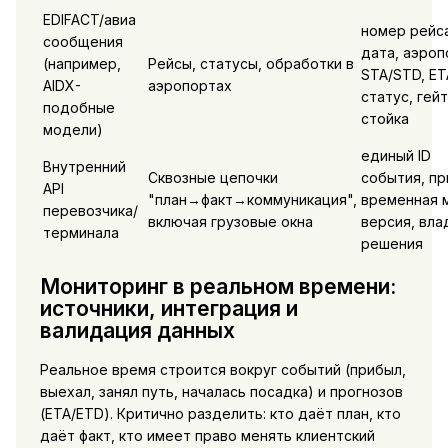
EDIFACT/авиа
номер рейса
сообщения
дата, аэроп
(например,
Рейсы, статусы, обработки в
STA/STD, ET
AIDX-
аэропортах
статус, гейт
подобные
стойка
модели)
единый ID
Внутренний
Сквозные цепочки
события, пр
API
"план→факт→коммуникация",
временная м
перевозчика/
включая грузовые окна
версия, вла
терминала
решения
Мониторинг в реальном времени:
источники, интеграция и
валидация данных
Реальное время строится вокруг событий (прибыл,
выехал, занял путь, началась посадка) и прогнозов
(ETA/ETD). Критично разделить: кто даёт план, кто
даёт факт, кто имеет право менять клиентский