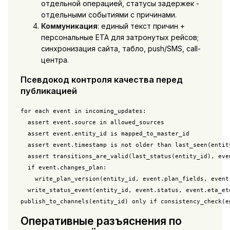
отдельной операцией, статусы задержек -
отдельными событиями с причинами.
Коммуникация
: единый текст причин +
персональные ETA для затронутых рейсов;
синхронизация сайта, табло, push/SMS, call-
центра.
Псевдокод контроля качества перед
публикацией
for each event in incoming_updates:

  assert event.source in allowed_sources

  assert event.entity_id is mapped_to_master_id

  assert event.timestamp is not older than last_seen(entity
  assert transitions_are_valid(last_status(entity_id), even
  if event.changes_plan:

    write_plan_version(entity_id, event.plan_fields, event.
  write_status_event(entity_id, event.status, event.eta_etd
publish_to_channels(entity_id) only if consistency_check(e
Оперативные разъяснения по