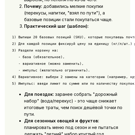
Почему:
добавились мелкие покупки
(перекусы, напитки, "взял по пути"), а
базовые позиции стали покупаться чаще.
Практический шаг (шаблон):
1) Выпиши 20 базовых позиций (SKU), которые покупаешь почти
2) Для каждой позиции фиксируй цену за единицу (кг/л/шт.) р
3) Раздели корзину на:

   - база (обязательное),

   - вариативное (можно заменить),

   - импульс (желательно ограничить).

4) Вариативное: выбери 2 замены на категорию (например, кру
5) Импульс: введи лимит по сумме или по количеству покупок
Для поездок:
заранее собрать "дорожный
набор" (вода/перекус) - это чаще снижает
итоговые траты, чем поиск дешёвой точки по
пути.
Для сезонных овощей и фруктов:
планировать меню под сезон и не пытаться
держать "летний" набор круглый год.