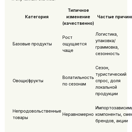
Типичное
Категория
изменение
Частые причин
(качественно)
Логистика,
Рост
упаковка/
Базовые продукты
ощущается
граммовка,
чаще
сезонность
Сезон,
туристический
Волатильность
Овощи/фрукты
спрос, доля
по сезонам
локальной
продукции
Импортозависим
Непродовольственные
Неравномерно
компоненты, сме
товары
брендов, акции