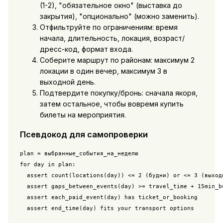
(1-2), "обязательное окно" (выставка до
закрытия), "опционально" (можно заменить).
Отфильтруйте по ограничениям: время
начала, длительность, локация, возраст/
дресс-код, формат входа.
Соберите маршрут по районам: максимум 2
локации в один вечер, максимум 3 в
выходной день.
Подтвердите покупку/бронь: сначала якоря,
затем остальное, чтобы вовремя
купить
билеты на мероприятия
.
Псевдокод для самопроверки
plan = выбранные_события_на_неделю

for day in plan:

  assert count(locations(day)) <= 2 (будни) or <= 3 (выходн
  assert gaps_between_events(day) >= travel_time + 15min_bu
  assert each_paid_event(day) has ticket_or_booking

  assert end_time(day) fits your transport options