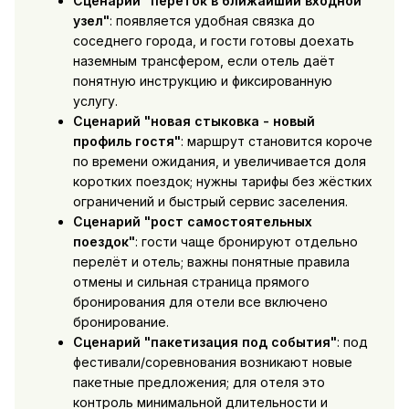
Сценарий "переток в ближайший входной
узел"
: появляется удобная связка до
соседнего города, и гости готовы доехать
наземным трансфером, если отель даёт
понятную инструкцию и фиксированную
услугу.
Сценарий "новая стыковка - новый
профиль гостя"
: маршрут становится короче
по времени ожидания, и увеличивается доля
коротких поездок; нужны тарифы без жёстких
ограничений и быстрый сервис заселения.
Сценарий "рост самостоятельных
поездок"
: гости чаще бронируют отдельно
перелёт и отель; важны понятные правила
отмены и сильная страница прямого
бронирования для отели все включено
бронирование.
Сценарий "пакетизация под события"
: под
фестивали/соревнования возникают новые
пакетные предложения; для отеля это
контроль минимальной длительности и