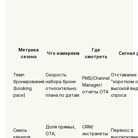
Метрика
Где
Что измеряем
Сигнал 
сезона
смотреть
Темп
Скорость
Отставание 
PMS/Channel
бронирований
набора брони
"коротком о
Manager/
(booking
относительно
высокой ви
отчёты OTA
pace)
плана по датам
спроса
Доля прямых,
CRM/
Смесь
Перекос в
OTA,
экстранеты
каналов
высококоми