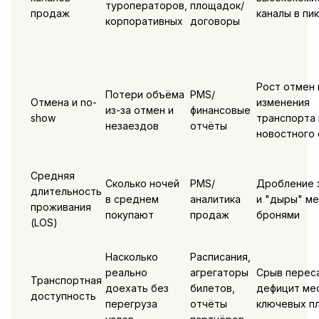
туроператоров,
площадок/
продаж
каналы в пик
корпоративных
договоры
Рост отмен 
Потери объёма
PMS/
Отмена и no-
изменения
из-за отмен и
финансовые
show
транспорта 
незаездов
отчёты
новостного 
Средняя
Сколько ночей
PMS/
Дробление 
длительность
в среднем
аналитика
и "дыры" м
проживания
покупают
продаж
бронями
(LOS)
Насколько
Расписания,
реально
агрегаторы
Срыв перес
Транспортная
доехать без
билетов,
дефицит мес
доступность
перегруза
отчёты
ключевых п