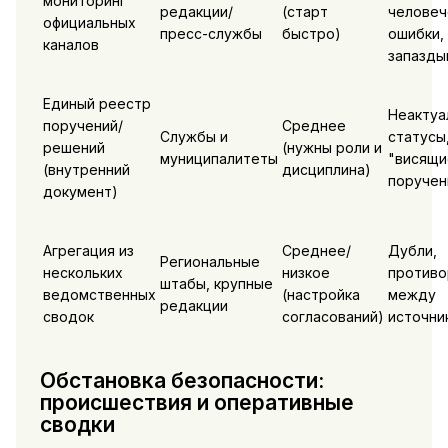
мониторинг
редакции/
(старт
человеч
официальных
пресс-службы
быстро)
ошибки,
каналов
запазды
Единый реестр
Неактуа
поручений/
Среднее
Службы и
статусы
решений
(нужны роли и
муниципалитеты
"висящи
(внутренний
дисциплина)
поручен
документ)
Агрегация из
Среднее/
Дубли,
Региональные
нескольких
низкое
противо
штабы, крупные
ведомственных
(настройка
между
редакции
сводок
согласований)
источни
Обстановка безопасности:
происшествия и оперативные
сводки