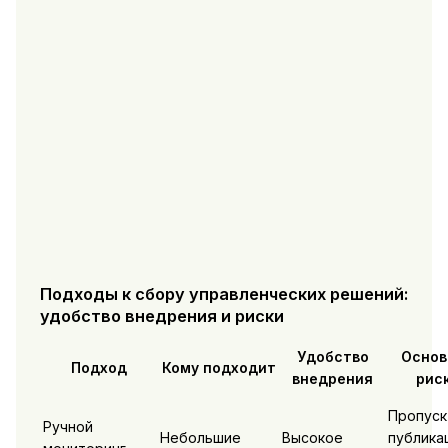
Подходы к сбору управленческих решений:
удобство внедрения и риски
Удобство
Основ
Подход
Кому подходит
внедрения
рис
Пропуск
Ручной
Небольшие
Высокое
публика