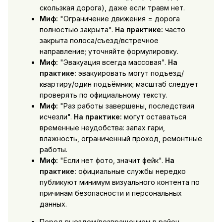
скользкая дорога), даже если травм нет.
Миф:
"Ограничение движения = дорога
полностью закрыта".
На практике:
часто
закрыта полоса/съезд/встречное
направление; уточняйте формулировку.
Миф:
"Эвакуация всегда массовая".
На
практике:
эвакуировать могут подъезд/
квартиру/один подъёмник; масштаб следует
проверять по официальному тексту.
Миф:
"Раз работы завершены, последствия
исчезли".
На практике:
могут оставаться
временные неудобства: запах гари,
влажность, ограниченный проход, ремонтные
работы.
Миф:
"Если нет фото, значит фейк".
На
практике:
официальные службы нередко
публикуют минимум визуального контента по
причинам безопасности и персональных
данных.
Перед выездом/возвращением в район