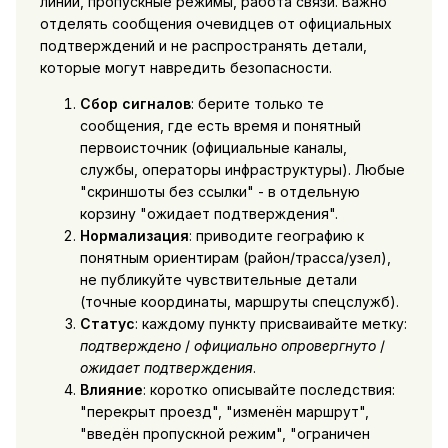
линии, пропускные режимы, работа связи. Важно
отделять сообщения очевидцев от официальных
подтверждений и не распространять детали,
которые могут навредить безопасности.
Сбор сигналов
: берите только те
сообщения, где есть время и понятный
первоисточник (официальные каналы,
службы, операторы инфраструктуры). Любые
"скриншоты без ссылки" - в отдельную
корзину "ожидает подтверждения".
Нормализация
: приводите географию к
понятным ориентирам (район/трасса/узел),
не публикуйте чувствительные детали
(точные координаты, маршруты спецслужб).
Статус
: каждому пункту присваивайте метку:
подтверждено
/
официально опровергнуто
/
ожидает подтверждения
.
Влияние
: коротко описывайте последствия:
"перекрыт проезд", "изменён маршрут",
"введён пропускной режим", "ограничен