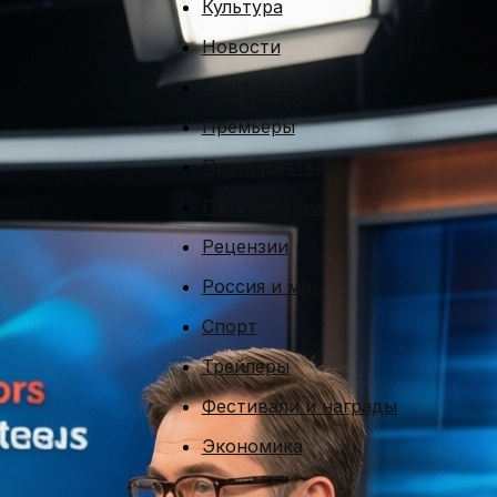
Культура
Новости
Подборки
Премьеры
Происшествия
Путешествия
Рецензии
Россия и мир
Спорт
Трейлеры
Фестивали и награды
Экономика